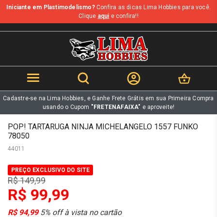
Iniciante em Plastimodelismo?
Confira as dicas Lima Hobbies para você.
b
Clique
aqui
e confira!!
Cadastre-se na Lima Hobbies, e Ganhe Frete Grátis em sua Primeira Compra
usando o Cupom
"FRETENAFAIXA"
e aproveite!
POP! TARTARUGA NINJA MICHELANGELO 1557 FUNKO
78050
44011
PREÇO EXCLUSIVO DO SITE
R$ 149,99
R$ 99,99
R$ 94,99
5% off à vista no cartão