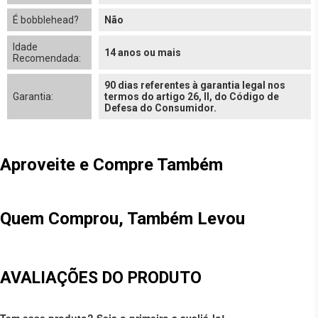
É bobblehead?
Não
Idade
14 anos ou mais
Recomendada:
90 dias referentes à garantia legal nos
Garantia:
termos do artigo 26, II, do Código de
Defesa do Consumidor.
Aproveite e Compre Também
Quem Comprou, Também Levou
AVALIAÇÕES DO PRODUTO
Tem esse produto? Seja o primeiro a avaliá-lo!