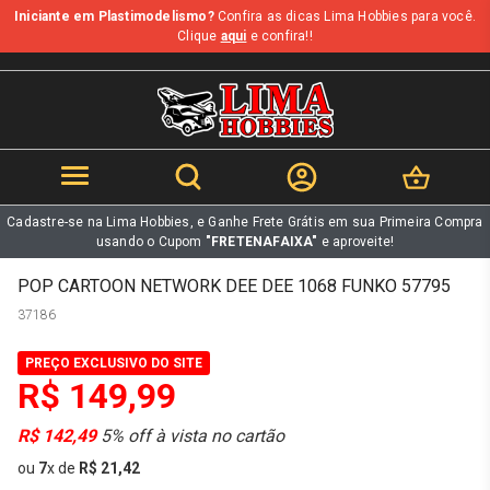
Iniciante em Plastimodelismo?
Confira as dicas Lima Hobbies para você.
b
Clique
aqui
e confira!!
Cadastre-se na Lima Hobbies, e Ganhe Frete Grátis em sua Primeira Compra
usando o Cupom
"FRETENAFAIXA"
e aproveite!
POP CARTOON NETWORK DEE DEE 1068 FUNKO 57795
37186
PREÇO EXCLUSIVO DO SITE
R$ 149,99
R$ 142,49
5% off à vista no cartão
ou
7
x
de
R$ 21,42