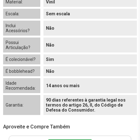
Material:
Vinil
Escala:
Sem escala
Inclui
Não
Acessórios?
Possui
Não
Articulação?
É colecionável?
Sim
É bobblehead?
Não
Idade
14 anos ou mais
Recomendada:
90 dias referentes à garantia legal nos
Garantia:
termos do artigo 26, II, do Código de
Defesa do Consumidor.
Aproveite e Compre Também