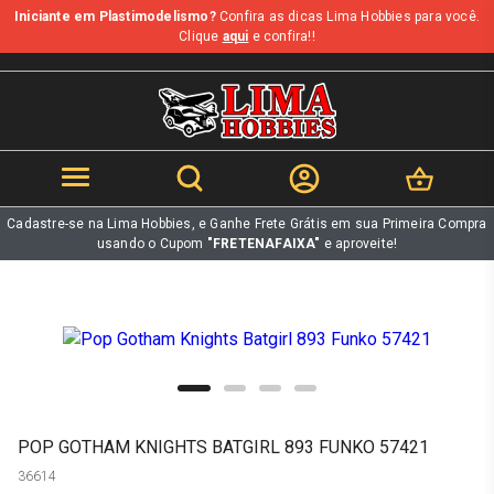
Iniciante em Plastimodelismo?
Confira as dicas Lima Hobbies para você.
b
Clique
aqui
e confira!!
Cadastre-se na Lima Hobbies, e Ganhe Frete Grátis em sua Primeira Compra
usando o Cupom
"FRETENAFAIXA"
e aproveite!
POP GOTHAM KNIGHTS BATGIRL 893 FUNKO 57421
36614