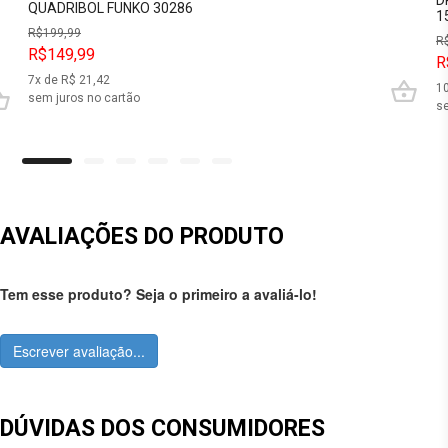
QUADRIBOL FUNKO 30286
1
R$
199,99
R
R$149,99
R
7
x de R$
21,42
1
sem juros no cartão
se
AVALIAÇÕES DO PRODUTO
Tem esse produto? Seja o primeiro a avaliá-lo!
Escrever avaliação...
DÚVIDAS DOS CONSUMIDORES