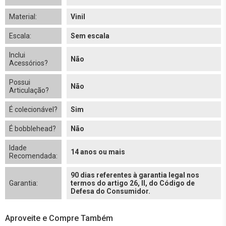
Material:
Vinil
Escala:
Sem escala
Inclui
Não
Acessórios?
Possui
Não
Articulação?
É colecionável?
Sim
É bobblehead?
Não
Idade
14 anos ou mais
Recomendada:
90 dias referentes à garantia legal nos
Garantia:
termos do artigo 26, II, do Código de
Defesa do Consumidor.
Aproveite e Compre Também