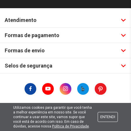
Atendimento
Formas de pagamento
Formas de envio
Selos de segurança
Copyright © 2019. Todos Os Direitos Reservados.
Utilizamos cookies para garantir que você tenha
a melhor experiência em nosso site. Se você
Lima Hobbies Modelismo Eireli - EPP CNPJ: 00.149.281/0001-49
ENTENDI
continuar a usar este site, vamos supor que
você está de acordo com isso. Em caso de
dúvidas, acesse nossa
Política de Privacidade
.