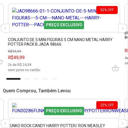
50
%
OFF
PREÇO EXCLUSIVO
0
B
8
CONJUNTO DE 5 MINI FIGURAS 5 CM NANO METAL HARRY
POTTER PACK B JADA 98666
R
R$
99,99
R$49,99
4
se
2
x de R$
24,99
sem juros no cartão
Quem Comprou, Também Levou
25
%
OFF
PREÇO EXCLUSIVO
FUNKO ROCK CANDY HARRY POTTER/ RON WEASLEY
D