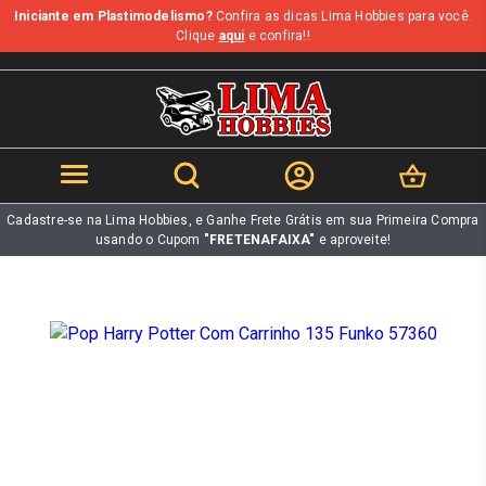
Iniciante em Plastimodelismo?
Confira as dicas Lima Hobbies para você.
b
Clique
aqui
e confira!!
Cadastre-se na Lima Hobbies, e Ganhe Frete Grátis em sua Primeira Compra
usando o Cupom
"FRETENAFAIXA"
e aproveite!