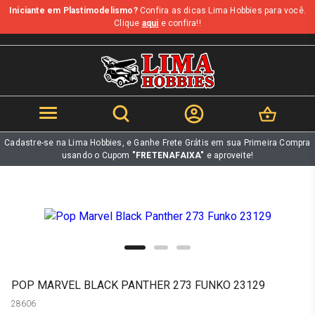
Iniciante em Plastimodelismo?
Confira as dicas Lima Hobbies para você.
b
Clique
aqui
e confira!!
Cadastre-se na Lima Hobbies, e Ganhe Frete Grátis em sua Primeira Compra
usando o Cupom
"FRETENAFAIXA"
e aproveite!
POP MARVEL BLACK PANTHER 273 FUNKO 23129
28606