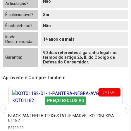
Não
Articulação?
É colecionável?
Sim
É bobblehead?
Não
Idade
14 anos ou mais
Recomendada:
90 dias referentes à garantia legal nos
Garantia:
termos do artigo 26, II, do Código de
Defesa do Consumidor.
Aproveite e Compre Também
34
%
OFF
PREÇO EXCLUSIVO
BLACK PANTHER ARTFX+ STATUE MARVEL KOTOBUKIYA
01182
R$
799,99