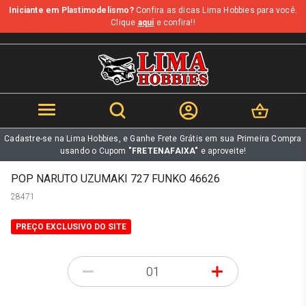
Iniciante em Plastimodelismo?
Confira as dicas Lima Hobbies para você.
b
Clique
aqui
e confira!!
Cadastre-se na Lima Hobbies, e Ganhe Frete Grátis em sua Primeira Compra
usando o Cupom
"FRETENAFAIXA"
e aproveite!
POP NARUTO UZUMAKI 727 FUNKO 46626
28471
PREÇO EXCLUSIVO DO SITE
-
+