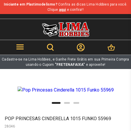
Iniciante em Plastimodelismo?
Confira as dicas Lima Hobbies para você.
b
Clique
aqui
e confira!!
Cadastre-se na Lima Hobbies, e Ganhe Frete Grátis em sua Primeira Compra
usando o Cupom
"FRETENAFAIXA"
e aproveite!
POP PRINCESAS CINDERELLA 1015 FUNKO 55969
28046