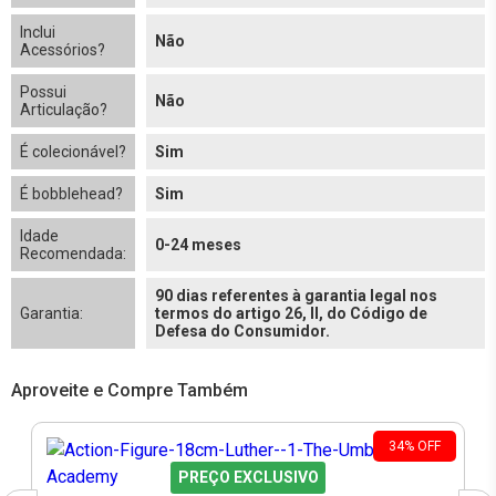
Inclui
Não
Acessórios?
Possui
Não
Articulação?
É colecionável?
Sim
É bobblehead?
Sim
Idade
0-24 meses
Recomendada:
90 dias referentes à garantia legal nos
Garantia:
termos do artigo 26, II, do Código de
Defesa do Consumidor.
Aproveite e Compre Também
34
%
OFF
PREÇO EXCLUSIVO