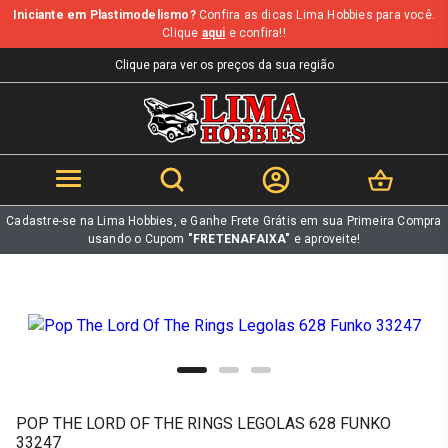
Iniciante em Plastimodelismo?
Confira as dicas Lima Hobbies para você.
b
Clique
aqui
e confira!!
Clique para ver os preços da sua região
Cadastre-se na Lima Hobbies, e Ganhe Frete Grátis em sua Primeira Compra
usando o Cupom
"FRETENAFAIXA"
e aproveite!
POP THE LORD OF THE RINGS LEGOLAS 628 FUNKO
33247