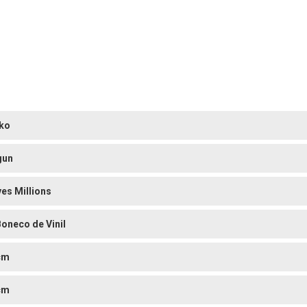
ko
gun
ves Millions
Boneco de Vinil
cm
cm