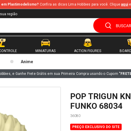
te em Plastimodelismo?
Confira as dicas Lima Hobbies para você. Clique
aqui
e
 sua região
CONTROLE
MINIATURAS
ACTION FIGURES
BOARD
Anime
obbies, e Ganhe Frete Grátis em sua Primeira Compra usando o Cupom
"FRET
POP TRIGUN KN
FUNKO 68034
36080
PREÇO EXCLUSIVO DO SITE