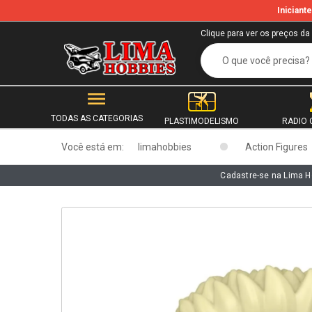
Inician
b
Clique para ver os preços da
TODAS AS CATEGORIAS
PLASTIMODELISMO
RADIO 
Você está em:
limahobbies
Action Figures
Cadastre-se na Lima H