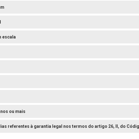
cm
l
 escala
o
o
o
anos ou mais
dias referentes à garantia legal nos termos do artigo 26, II, do Có