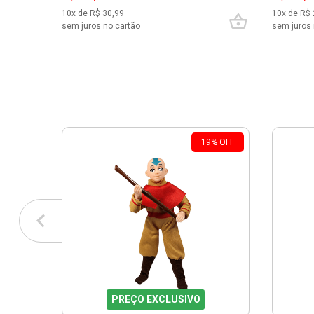
10
x de R$
30,99
10
x de R$
sem juros no cartão
sem juros 
19
%
OFF
PREÇO EXCLUSIVO