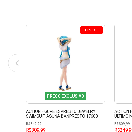
11
%
OFF
PREÇO EXCLUSIVO
ACTION FIGURE ESPRESTO JEWELRY
ACTION 
SWIMSUIT ASUNA BANPRESTO 17603
ÚLTIMO 
R$
349,99
R$
309,99
R$309,99
R$249,9