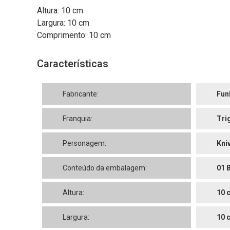
Altura: 10 cm
Largura: 10 cm
Comprimento: 10 cm
Características
Fabricante:
Fun
Franquia:
Tri
Personagem:
Kni
Conteúdo da embalagem:
01 
Altura:
10 
Largura:
10 