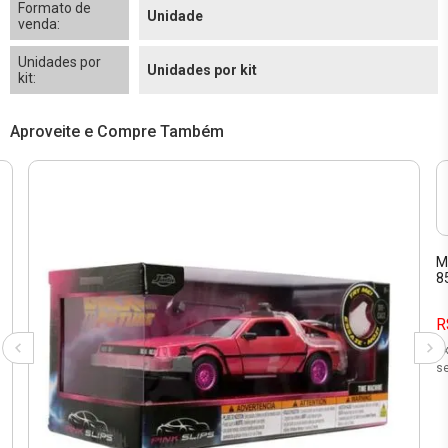
Formato de
Unidade
venda:
Unidades por
Unidades por kit
kit:
Aproveite e Compre Também
M
8
R
3
se