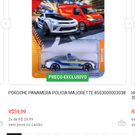
PREÇO EXCLUSIVO
PORSCHE PANAMERA POLICIA MAJORETTE 8503000003038
H
3
R$59,99
R
2
x de R$
29,99
6
sem juros no cartão
se