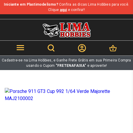
Iniciante em Plastimodelismo?
Confira as dicas Lima Hobbies para você.
b
Clique
aqui
e confira!!
Cadastre-se na Lima Hobbies, e Ganhe Frete Grátis em sua Primeira Compra
usando o Cupom
"FRETENAFAIXA"
e aproveite!