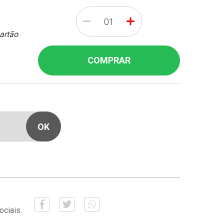
-
+
cartão
COMPRAR
ociais