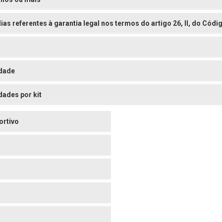
dias referentes à garantia legal nos termos do artigo 26, II, do Có
dade
dades por kit
ortivo
o
o