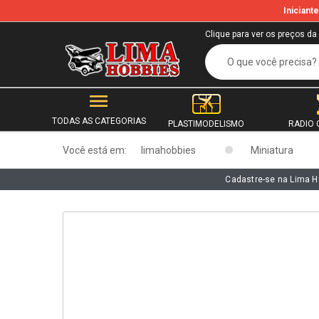
Inician
b
Clique para ver os preços da
TODAS AS CATEGORIAS
PLASTIMODELISMO
RADIO 
Você está em:
limahobbies
Miniatura
Cadastre-se na Lima H