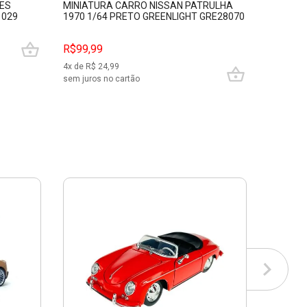
IES
MINIATURA CARRO NISSAN PATRULHA
MINIATU
1029
1970 1/64 PRETO GREENLIGHT GRE28070
RECHARG
CALIF. 
R$99,99
R$139,
4
x de R$
24,99
6
x de R$
sem juros no cartão
sem juros