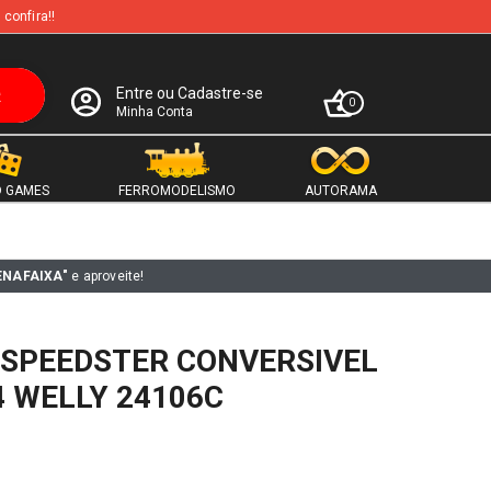
 confira!!
Entre ou Cadastre-se
0
Minha Conta
 GAMES
FERROMODELISMO
AUTORAMA
ENAFAIXA"
e aproveite!
 SPEEDSTER CONVERSIVEL
 WELLY 24106C