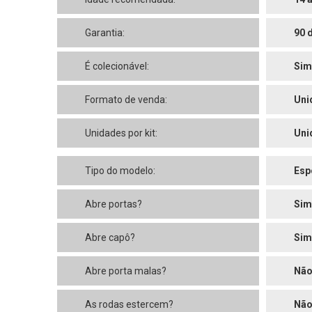
Garantia:
90 
É colecionável:
Sim
Formato de venda:
Uni
Unidades por kit:
Uni
Tipo do modelo:
Esp
Abre portas?
Sim
Abre capô?
Sim
Abre porta malas?
Nã
As rodas estercem?
Nã