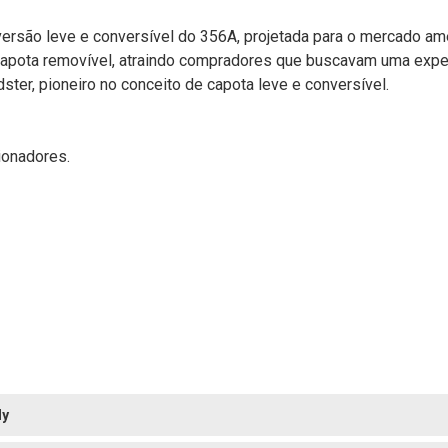
rsão leve e conversível do 356A, projetada para o mercado am
e capota removível, atraindo compradores que buscavam uma exper
ter, pioneiro no conceito de capota leve e conversível.
ionadores.
ly