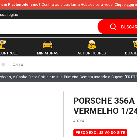
te em Plastimodelismo?
Confira as dicas Lima Hobbies para você. Clique
aqui
e
 sua região
CONTROLE
MINIATURAS
ACTION FIGURES
BOARD
Carro
obbies, e Ganhe Frete Grátis em sua Primeira Compra usando o Cupom
"FRET
PORSCHE 356A
VERMELHO 1/24
40764
PREÇO EXCLUSIVO DO SITE