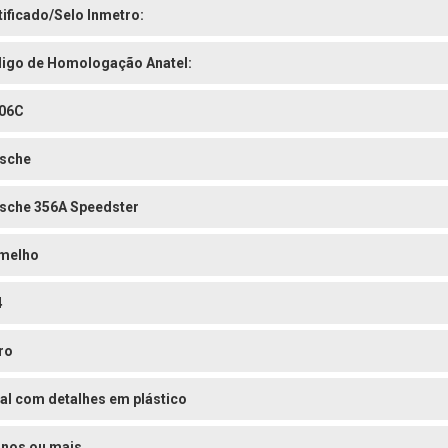
tificado/Selo Inmetro:
igo de Homologação Anatel:
06C
sche
sche 356A Speedster
melho
4
ro
al com detalhes em plástico
anos ou mais