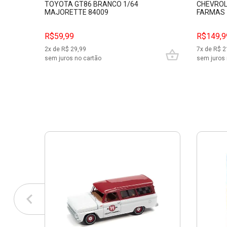
TOYOTA GT86 BRANCO 1/64
CHEVROL
MAJORETTE 84009
FARMAS 
R$59,99
R$149,9
2
x de R$
29,99
7
x de R$
2
sem juros no cartão
sem juros 