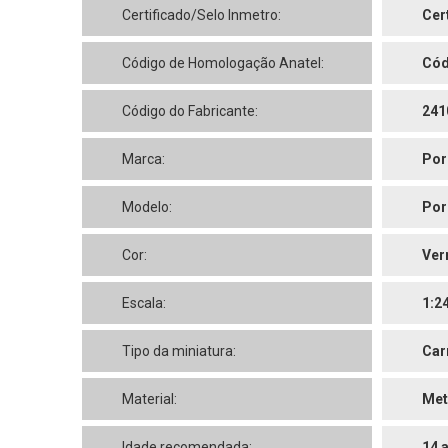
Certificado/Selo Inmetro:
Cer
Código de Homologação Anatel:
Cód
Código do Fabricante:
241
Marca:
Por
Modelo:
Por
Cor:
Ver
Escala:
1:2
Tipo da miniatura:
Car
Material:
Met
Idade recomendada:
14 