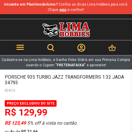
Iniciante em Plastimodelismo?
Confira as dicas Lima Hobbies para você.
b
Clique
aqui
e confira!!
Cadastre-se na Lima Hobbies, e Ganhe Frete Grátis em sua Primeira Compra
usando o Cupom
"FRETENAFAIXA"
e aproveite!
PORSCHE 935 TURBO JAZZ TRANSFORMERS 1:32 JADA
34793
42613
PREÇO EXCLUSIVO DO SITE
R$ 129,99
R$ 123,49
5% off à vista no cartão
ou
6
x
de
R$ 21,66