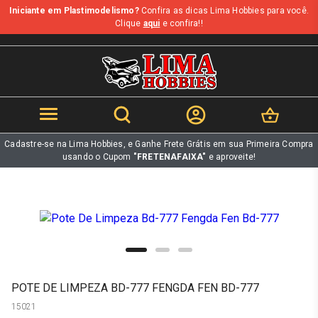
Iniciante em Plastimodelismo?
Confira as dicas Lima Hobbies para você.
b
Clique
aqui
e confira!!
Cadastre-se na Lima Hobbies, e Ganhe Frete Grátis em sua Primeira Compra
usando o Cupom
"FRETENAFAIXA"
e aproveite!
POTE DE LIMPEZA BD-777 FENGDA FEN BD-777
15021