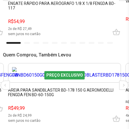
V
ENGATE RÁPIDO PARA AERÓGRAFO 1/8 X 1/8 FENGDA BD-
117
R
R$54,99
2
x de R$
27,49
sem juros no cartão
Quem Comprou, Também Levou
PREÇO EXCLUSIVO
B
AREIA PARA SANDBLASTER BD-178 150 G AEROMODELLI
A
FENGDA FEN BD-60-150G
R
R$49,99
R
2
x de R$
24,99
4
sem juros no cartão
se