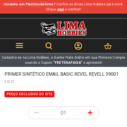
Iniciante em Plastimodelismo?
Confira as dicas Lima Hobbies para você.
b
Clique
aqui
e confira!!
Cadastre-se na Lima Hobbies, e Ganhe Frete Grátis em sua Primeira Compra
usando o Cupom
"FRETENAFAIXA"
e aproveite!
PRIMER SINTÉTICO EMAIL BASIC REVEL REVELL 39001
23231
PREÇO EXCLUSIVO DO SITE
-
+