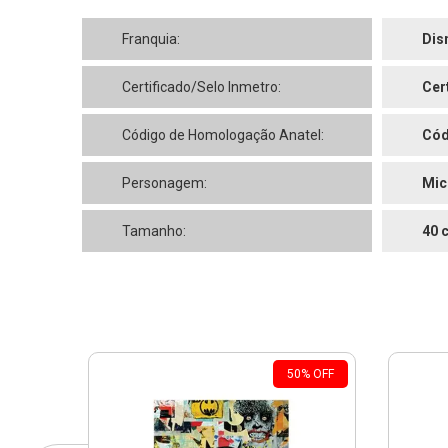
Franquia:
Dis
Certificado/Selo Inmetro:
Cer
Código de Homologação Anatel:
Cód
Personagem:
Mic
Tamanho:
40 
50
%
OFF