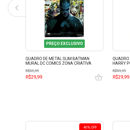
PREÇO EXCLUSIVO
QUADRO DE METAL SLIM BATMAN
QUADRO 
MURAL DC COMICS ZONA CRIATIVA
HARRY P
10082643
1008264
R$
59,99
R$
59,99
R$29,99
R$29,99
40
%
OFF