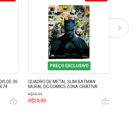
PREÇO EXCLUSIVO
IS DE 30
QUADRO DE METAL SLIM BATMAN
QUADRO
2674
MURAL DC COMICS ZONA CRIATIVA
HARRY P
10082643
1008264
R$
59,99
R$
59,99
R$29,99
R$29,9