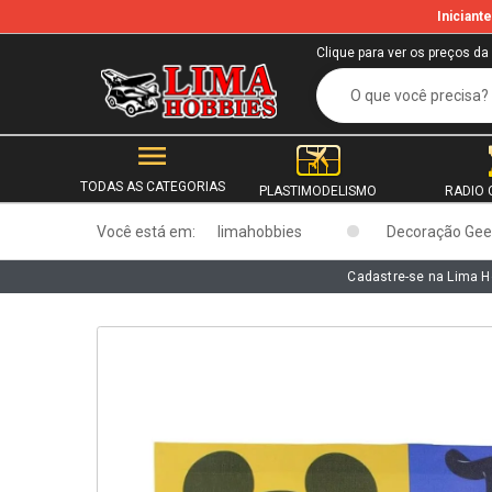
Inician
b
Clique para ver os preços da
TODAS AS CATEGORIAS
PLASTIMODELISMO
RADIO 
Você está em:
limahobbies
Decoração Gee
Cadastre-se na Lima H