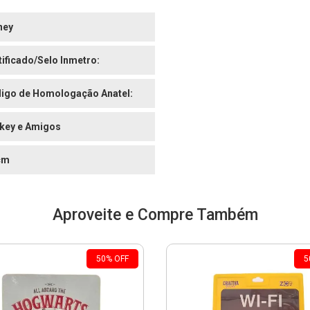
ney
tificado/Selo Inmetro:
igo de Homologação Anatel:
key e Amigos
cm
Aproveite e Compre Também
50
%
OFF
5