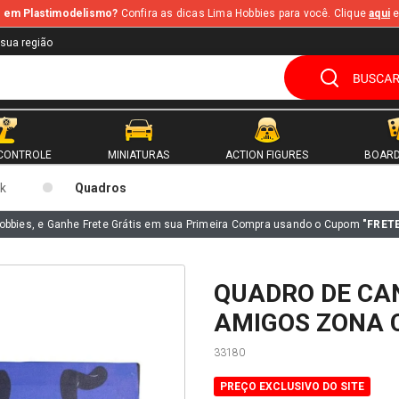
te em Plastimodelismo?
Confira as dicas Lima Hobbies para você. Clique
aqui
e
 sua região
CONTROLE
MINIATURAS
ACTION FIGURES
BOARD
k
Quadros
obbies, e Ganhe Frete Grátis em sua Primeira Compra usando o Cupom
"FRET
QUADRO DE CAN
AMIGOS ZONA C
33180
PREÇO EXCLUSIVO DO SITE