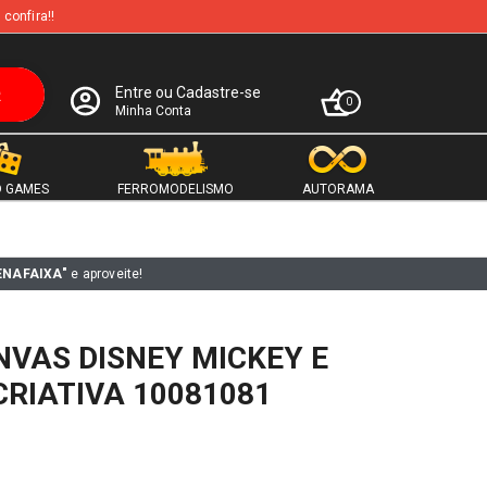
 confira!!
Entre ou Cadastre-se
0
Minha Conta
 GAMES
FERROMODELISMO
AUTORAMA
ENAFAIXA"
e aproveite!
VAS DISNEY MICKEY E
RIATIVA 10081081