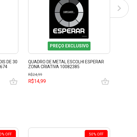
PREÇO EXCLUSIVO
IS DE 30
QUADRO DE METAL ESCOLHI ESPERAR
PLACA 
2674
ZONA CRIATIVA 10082385
CRIATIV
R$
24,99
R$
59,99
R$14,99
R$29,9
0
%
OFF
50
%
OFF