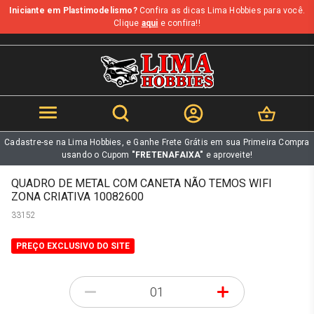
Iniciante em Plastimodelismo?
Confira as dicas Lima Hobbies para você.
b
Clique
aqui
e confira!!
Cadastre-se na Lima Hobbies, e Ganhe Frete Grátis em sua Primeira Compra
usando o Cupom
"FRETENAFAIXA"
e aproveite!
QUADRO DE METAL COM CANETA NÃO TEMOS WIFI
ZONA CRIATIVA 10082600
33152
PREÇO EXCLUSIVO DO SITE
-
+