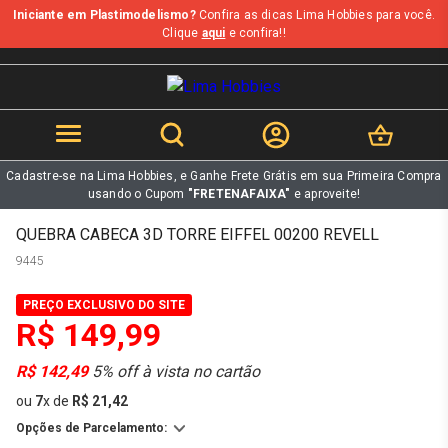
Iniciante em Plastimodelismo?
Confira as dicas Lima Hobbies para você.
b
Clique
aqui
e confira!!
Cadastre-se na Lima Hobbies, e Ganhe Frete Grátis em sua Primeira Compra
usando o Cupom
"FRETENAFAIXA"
e aproveite!
QUEBRA CABECA 3D TORRE EIFFEL 00200 REVELL
9445
PREÇO EXCLUSIVO DO SITE
R$ 149,99
R$ 142,49
5% off à vista no cartão
ou
7
x
de
R$ 21,42
Opções de Parcelamento: