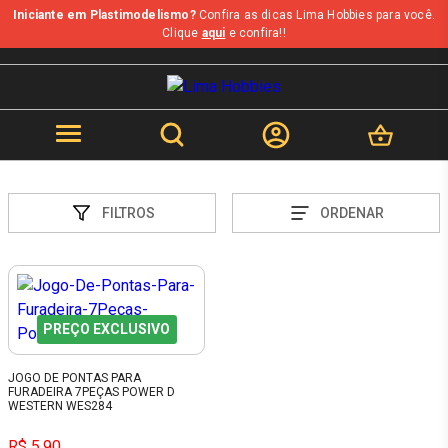
Iniciante em Plastimodelismo?
Confira as dicas Lima Hobbies para você.
Clique
aqui
e confira!!
FILTROS
ORDENAR
PREÇO EXCLUSIVO
JOGO DE PONTAS PARA
FURADEIRA 7PEÇAS POWER D
WESTERN WES284
R$ 5,90