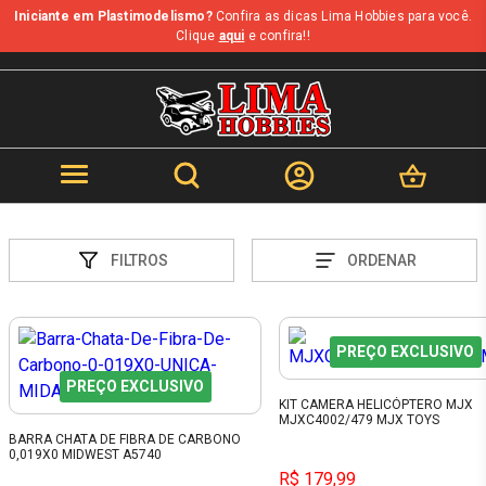
Iniciante em Plastimodelismo?
Confira as dicas Lima Hobbies para você.
Clique
aqui
e confira!!
FILTROS
ORDENAR
PREÇO EXCLUSIVO
PREÇO EXCLUSIVO
KIT CAMERA HELICÓPTERO MJX
MJXC4002/479 MJX TOYS
BARRA CHATA DE FIBRA DE CARBONO
0,019X0 MIDWEST A5740
R$ 179,99