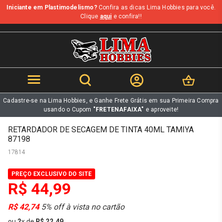
Iniciante em Plastimodelismo?
Confira as dicas Lima Hobbies para você.
b
Clique
aqui
e confira!!
Cadastre-se na Lima Hobbies, e Ganhe Frete Grátis em sua Primeira Compra
usando o Cupom
"FRETENAFAIXA"
e aproveite!
RETARDADOR DE SECAGEM DE TINTA 40ML TAMIYA
87198
17814
PREÇO EXCLUSIVO DO SITE
R$ 44,99
R$ 42,74
5% off à vista no cartão
ou
2
x
de
R$ 22,49