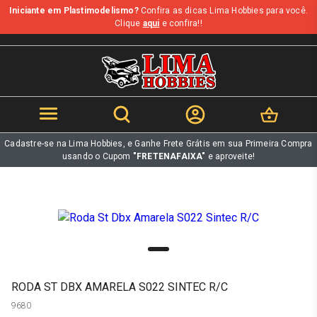
Iniciante em Plastimodelismo?
Confira as dicas Lima Hobbies para você.
b
Clique
aqui
e confira!!
Cadastre-se na Lima Hobbies, e Ganhe Frete Grátis em sua Primeira Compra
usando o Cupom
"FRETENAFAIXA"
e aproveite!
RODA ST DBX AMARELA S022 SINTEC R/C
9680