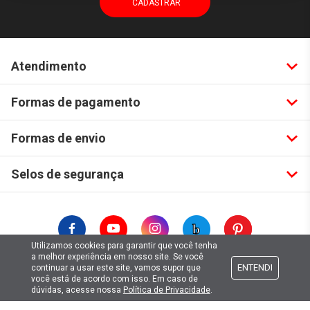
Atendimento
Formas de pagamento
Formas de envio
Selos de segurança
Utilizamos cookies para garantir que você tenha
a melhor experiência em nosso site. Se você
ENTENDI
continuar a usar este site, vamos supor que
Copyright © 2019. Todos Os Direitos Reservados.
você está de acordo com isso. Em caso de
Lima Hobbies Modelismo Eireli - EPP CNPJ: 00.149.281/0001-49
dúvidas, acesse nossa
Política de Privacidade
.