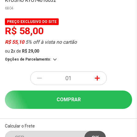
KYOSHO KYO74016032
6804
PREÇO EXCLUSIVO DO SITE
R$ 58,00
R$ 55,10
5% off à vista no cartão
ou
2
x
de
R$ 29,00
Opções de Parcelamento:
-
+
COMPRAR
Calcular o Frete