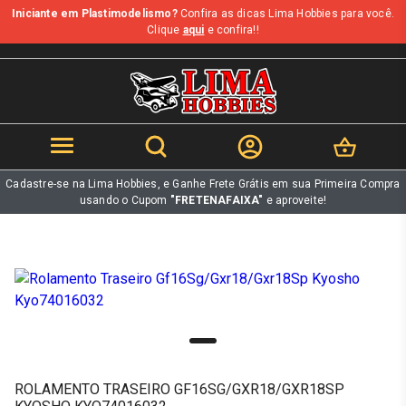
Iniciante em Plastimodelismo?
Confira as dicas Lima Hobbies para você.
b
Clique
aqui
e confira!!
Cadastre-se na Lima Hobbies, e Ganhe Frete Grátis em sua Primeira Compra
usando o Cupom
"FRETENAFAIXA"
e aproveite!
ROLAMENTO TRASEIRO GF16SG/GXR18/GXR18SP