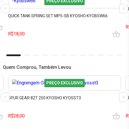
PREÇO EXCLUSIVO
R
QUICK TANK SPRING SET MP5-SB KYOSHO KYOBSW66
R
R$18,00
Quem Comprou, Também Levou
PREÇO EXCLUSIVO
SPUR GEAR 82T 250 KYOSHO KYOSST3
S
R$28,00
R