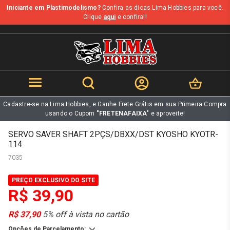
Iniciante em Plastimodelismo?
Confira as dicas Lima Hobbies para você.
b
Clique
aqui
e confira!!
Cadastre-se na Lima Hobbies, e Ganhe Frete Grátis em sua Primeira Compra
usando o Cupom
"FRETENAFAIXA"
e aproveite!
SERVO SAVER SHAFT 2PÇS/DBXX/DST KYOSHO KYOTR-
114
7035
PREÇO EXCLUSIVO DO SITE
R$ 39,90
R$ 37,90
5% off à vista no cartão
Opções de Parcelamento: