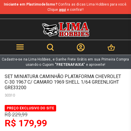
Iniciante em Plastimodelismo?
Confira as dicas Lima Hobbies para você.
b
Clique
aqui
e confira!!
Cadastre-se na Lima Hobbies, e Ganhe Frete Grátis em sua Primeira Compra
usando o Cupom
"FRETENAFAIXA"
e aproveite!
SET MINIATURA CAMINHÃO PLATAFORMA CHEVROLET
C-30 1967 C/ CAMARO 1969 SHELL 1/64 GREENLIGHT
GRE33200
30310
PREÇO EXCLUSIVO DO SITE
R$ 229,99
R$ 179,99