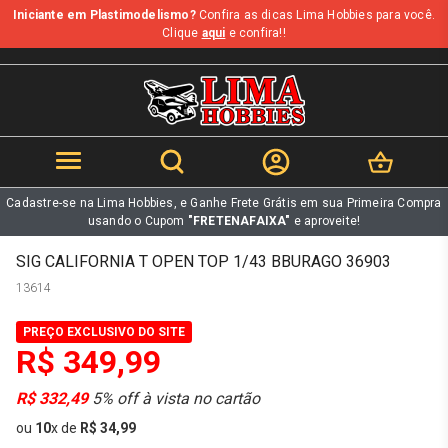
Iniciante em Plastimodelismo?
Confira as dicas Lima Hobbies para você.
b
Clique
aqui
e confira!!
Cadastre-se na Lima Hobbies, e Ganhe Frete Grátis em sua Primeira Compra
usando o Cupom
"FRETENAFAIXA"
e aproveite!
SIG CALIFORNIA T OPEN TOP 1/43 BBURAGO 36903
13614
PREÇO EXCLUSIVO DO SITE
R$ 349,99
R$ 332,49
5% off à vista no cartão
ou
10
x
de
R$ 34,99