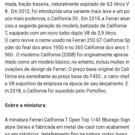
ntada, tração traseira , naturalmente aspirado de 4,3 litros V
8 . Em 2012, foi introduzida uma variante mais leve e um po
uco mais poderosa, o California 30 . Em 2014, a Ferrari anun
ciou a segunda geração do modelo, batizado de California
T, equipado com um novo turbo duplo V8 de 3,9 litros.
O carro revive o nome usado na Ferrari 250 GT California Sp
yder do final dos anos 1950 e no 365 California dos anos 1
960 . O moderno California (2008) foi originalmente aprese
ntado como um modelo básico, no entanto, incluiu muitas in
ovações de design da Ferrari. O preço base original do Cali
fórnia era semelhante ao preço base do F430 , o carro-chef
e V8 esportivo da empresa na época de seu lançamento. E
m 2018, o California foi sucedido pelo Portofino .
Sobre a miniatura:
A miniatura Ferrari California T Open Top 1/43 Bburago Sign
ature Series é fabricada em metal die-cast com acabament
os em plásticos, detalhamento fino na pintura, rodas livres