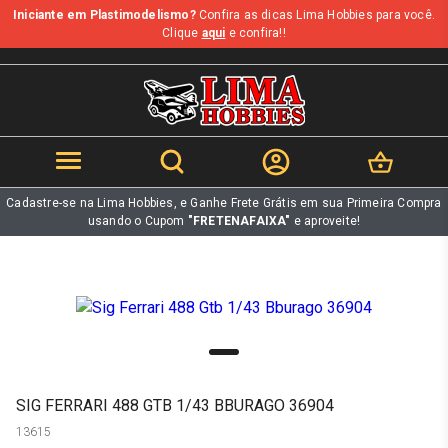
Iniciante em Plastimodelismo?
Confira as dicas Lima Hobbies para você.
b
Clique
aqui
e confira!!
Cadastre-se na Lima Hobbies, e Ganhe Frete Grátis em sua Primeira Compra
usando o Cupom
"FRETENAFAIXA"
e aproveite!
SIG FERRARI 488 GTB 1/43 BBURAGO 36904
13615