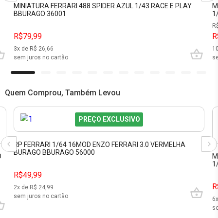
MINIATURA FERRARI 488 SPIDER AZUL 1/43 RACE E PLAY
M
BBURAGO 36001
1
R
R$79,99
R
3
x de R$
26,66
1
sem juros no cartão
se
Quem Comprou, Também Levou
PREÇO EXCLUSIVO
RP FERRARI 1/64 16MOD ENZO FERRARI 3.0 VERMELHA
BURAGO BBURAGO 56000
O
M
1
R$49,99
R
2
x de R$
24,99
sem juros no cartão
6
se