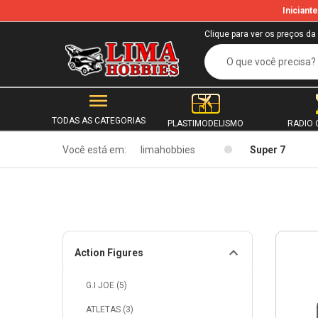
Inician
Clique para ver os preços da
TODAS AS CATEGORIAS
PLASTIMODELISMO
RADIO 
Você está em:
limahobbies
Super 7
Action Figures
G.I JOE (5)
ATLETAS (3)