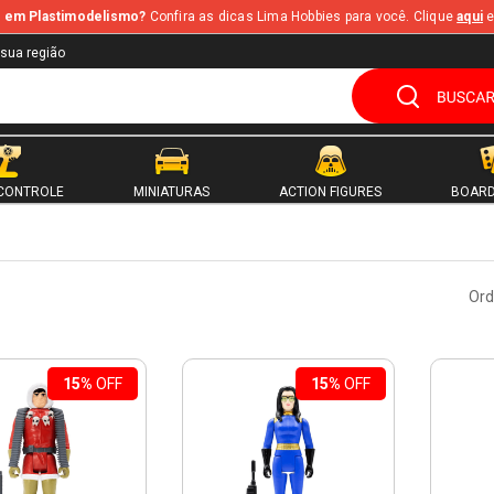
te em Plastimodelismo?
Confira as dicas Lima Hobbies para você. Clique
aqui
e
 sua região
CONTROLE
MINIATURAS
ACTION FIGURES
BOARD
Ord
15%
OFF
15%
OFF