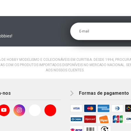
E-mail
obbies!
A DE HOBBY MODELISMO E COLECIONÁVEIS EM CURITIBA. DESDE 1994, PROCU
AS COM OS PRODUTOS IMPORTADOS DISPONÍVEIS NO MERCADO NACIONAL. S
AOS NOSSOS CLIENTES.
a-nos
Formas de pagamento