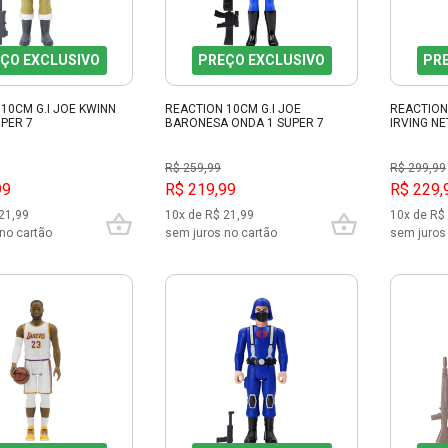
ÇO EXCLUSIVO
PREÇO EXCLUSIVO
PR
10CM G.I JOE KWINN
REACTION 10CM G.I JOE
REACTION
PER 7
BARONESA ONDA 1 SUPER 7
IRVING NE
R$ 259,99
R$ 299,99
99
R$ 219,99
R$ 229,
21,99
10x de R$ 21,99
10x de R$
no cartão
sem juros no cartão
sem juros