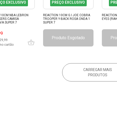
ÇO EXCLUSIVO
PREÇO EXCLUSIVO
PR
 10CM NBA LEBRON
REACTION 10CM G.I JOE COBRA
REACTION 
KERS CAMISA
TROOPER Y-BACK ROSA ONDA 1
EYES (RAH
VA SUPER 7
SUPER 7
99
Produto Esgotado
Pro
29,99
no cartão
CARREGAR MAIS
PRODUTOS