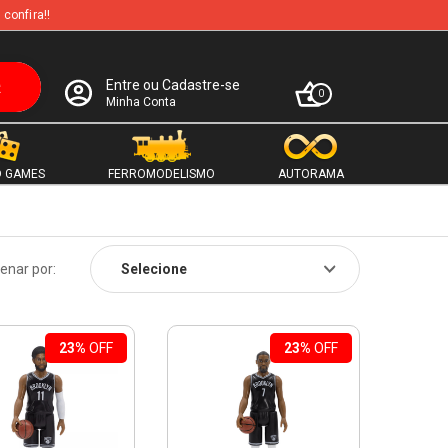
 confira!!
Entre ou Cadastre-se
0
Minha Conta
 GAMES
FERROMODELISMO
AUTORAMA
enar por:
23%
OFF
23%
OFF