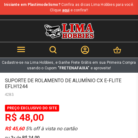
Iniciante em Plastimodelismo?
Confira as dicas Lima Hobbies para você.
b
Clique
aqui
e confira!!
Cadastre-se na Lima Hobbies, e Ganhe Frete Grátis em sua Primeira Compra
usando o Cupom
"FRETENAFAIXA"
e aproveite!
SUPORTE DE ROLAMENTO DE ALUMÍNIO CX E-FLITE
EFLH1244
4283
PREÇO EXCLUSIVO DO SITE
R$ 48,00
R$ 45,60
5% off à vista no cartão
ou
2
x
de
R$ 24,00