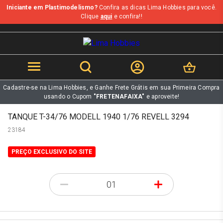
Iniciante em Plastimodelismo?
Confira as dicas Lima Hobbies para você.
b
Clique
aqui
e confira!!
Cadastre-se na Lima Hobbies, e Ganhe Frete Grátis em sua Primeira Compra
usando o Cupom
"FRETENAFAIXA"
e aproveite!
TANQUE T-34/76 MODELL 1940 1/76 REVELL 3294
23184
PREÇO EXCLUSIVO DO SITE
-
+