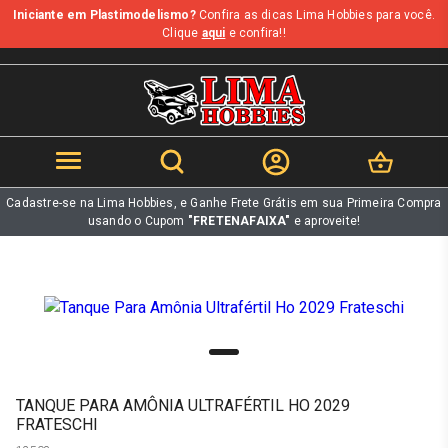
Iniciante em Plastimodelismo?
Confira as dicas Lima Hobbies para você.
b
Clique
aqui
e confira!!
Cadastre-se na Lima Hobbies, e Ganhe Frete Grátis em sua Primeira Compra
usando o Cupom
"FRETENAFAIXA"
e aproveite!
TANQUE PARA AMÔNIA ULTRAFÉRTIL HO 2029
FRATESCHI