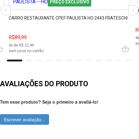
PREÇO EXCLUSIVO
V
CARRO RESTAURANTE CPEF PAULISTA HO 2443 FRATESCHI
R
R$89,99
4
se
4
x de R$
22,49
sem juros no cartão
AVALIAÇÕES DO PRODUTO
Tem esse produto? Seja o primeiro a avaliá-lo!
Escrever avaliação...