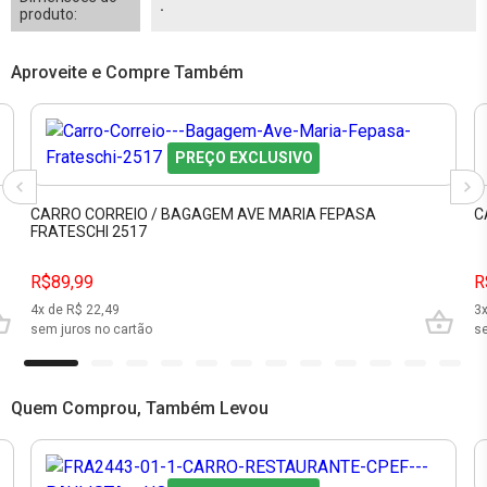
.
produto:
Aproveite e Compre Também
PREÇO EXCLUSIVO
CARRO CORREIO / BAGAGEM AVE MARIA FEPASA
C
FRATESCHI 2517
R$89,99
R
4
x de R$
22,49
3
sem juros no cartão
se
Quem Comprou, Também Levou