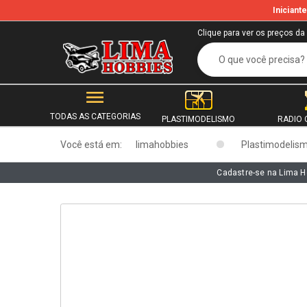
Inician
b
Clique para ver os preços da
TODAS AS CATEGORIAS
PLASTIMODELISMO
RADIO 
Você está em:
limahobbies
Plastimodelis
Cadastre-se na Lima H