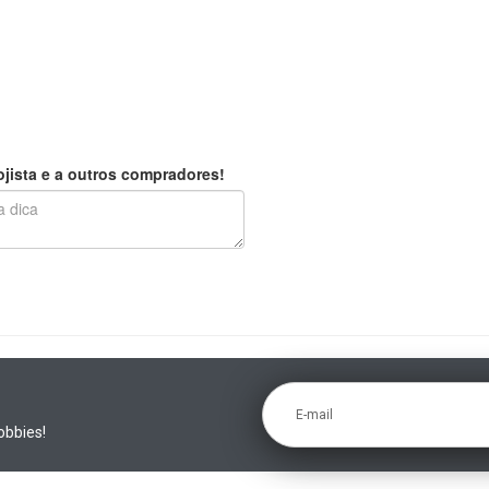
jista e a outros compradores!
E-mail
obbies!