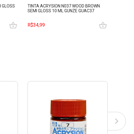
I GLOSS
TINTA ACRYSION N037 WOOD BROWN
TINTA AC
SEMI GLOSS 10 ML GUNZE GUAC37
BUFF/CA
R$34,99
R$64,9
3
x de R$
sem juros