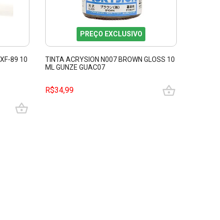
PREÇO EXCLUSIVO
XF-89 10
TINTA ACRYSION N007 BROWN GLOSS 10
TINTA A
ML GUNZE GUAC07
XF90 10
R$34,99
R$64,9
3
x de R$
sem juros