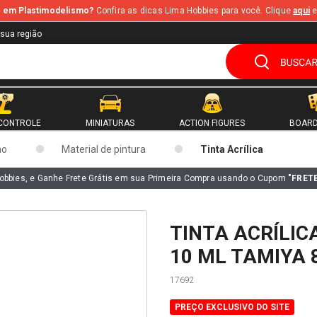
te em Plastimodelismo?
Confira as dicas Lima Hobbies para você. Clique
aqui
e
 sua região
CONTROLE
MINIATURAS
ACTION FIGURES
BOARD
mo
Material de pintura
Tinta Acrílica
obbies, e Ganhe Frete Grátis em sua Primeira Compra usando o Cupom
"FRET
TINTA ACRÍLIC
10 ML TAMIYA 
17692
PREÇO EXCLUSIVO DO SITE