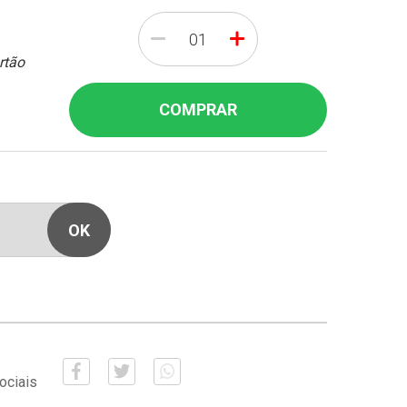
-
+
rtão
COMPRAR
ociais