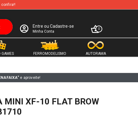
 confira!!
Entre ou Cadastre-se
0
Minha Conta
 GAMES
FERROMODELISMO
AUTORAMA
ENAFAIXA"
e aproveite!
A MINI XF-10 FLAT BROW
81710