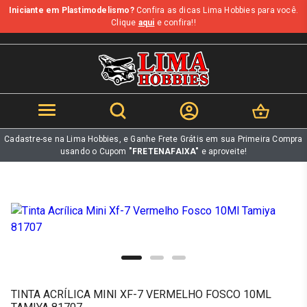
Iniciante em Plastimodelismo?
Confira as dicas Lima Hobbies para você.
b
Clique
aqui
e confira!!
Cadastre-se na Lima Hobbies, e Ganhe Frete Grátis em sua Primeira Compra
usando o Cupom
"FRETENAFAIXA"
e aproveite!
TINTA ACRÍLICA MINI XF-7 VERMELHO FOSCO 10ML