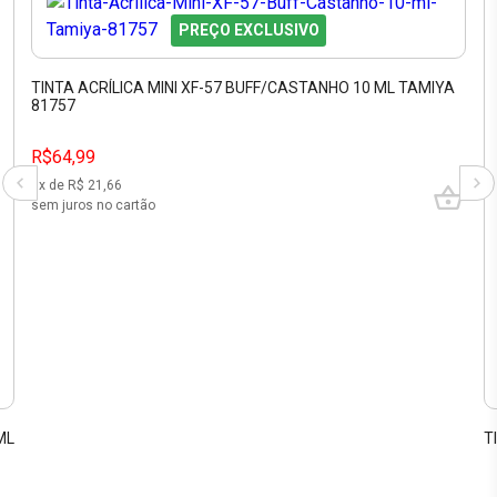
PREÇO EXCLUSIVO
TINTA ACRÍLICA MINI XF-57 BUFF/CASTANHO 10 ML TAMIYA
81757
R$64,99
3
x de R$
21,66
sem juros no cartão
ML
T