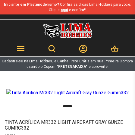
Iniciante em Plastimodelismo?
Confira as dicas Lima Hobbies para você.
b
Clique
aqui
e confira!!
Cadastre-se na Lima Hobbies, e Ganhe Frete Grátis em sua Primeira Compra
usando o Cupom
"FRETENAFAIXA"
e aproveite!
TINTA ACRÍLICA MR332 LIGHT AIRCRAFT GRAY GUNZE
GUMRC332