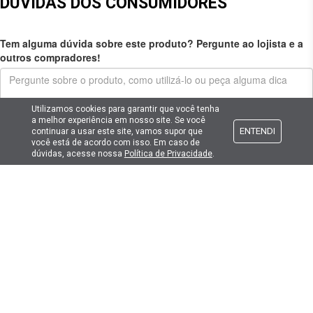
DÚVIDAS DOS CONSUMIDORES
Tem alguma dúvida sobre este produto? Pergunte ao lojista e a
outros compradores!
Utilizamos cookies para garantir que você tenha
a melhor experiência em nosso site. Se você
ENTENDI
continuar a usar este site, vamos supor que
Enviar pergunta
você está de acordo com isso. Em caso de
dúvidas, acesse nossa
Política de Privacidade
.
Cadastre seu e-mail
E fique por dentro das promoções e novidades da Lima Hobbies!
E-mail