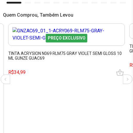
Quem Comprou, Também Levou
PREÇO EXCLUSIVO
T
G
TINTA ACRYSION N069 RLM75 GRAY VIOLET SEMI GLOSS 10
ML GUNZE GUAC69
R
R$34,99