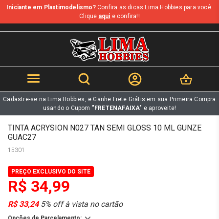
Iniciante em Plastimodelismo?
Confira as dicas Lima Hobbies para você.
b
Clique
aqui
e confira!!
Cadastre-se na Lima Hobbies, e Ganhe Frete Grátis em sua Primeira Compra
usando o Cupom
"FRETENAFAIXA"
e aproveite!
TINTA ACRYSION N027 TAN SEMI GLOSS 10 ML GUNZE
GUAC27
15301
PREÇO EXCLUSIVO DO SITE
R$ 34,99
R$ 33,24
5% off à vista no cartão
Opções de Parcelamento: