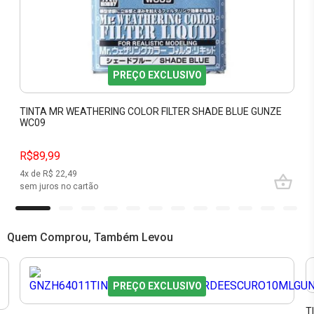
PREÇO EXCLUSIVO
TINTA MR WEATHERING COLOR FILTER SHADE BLUE GUNZE
WC09
R$89,99
4
x de R$
22,49
sem juros no cartão
Quem Comprou, Também Levou
PREÇO EXCLUSIVO
T