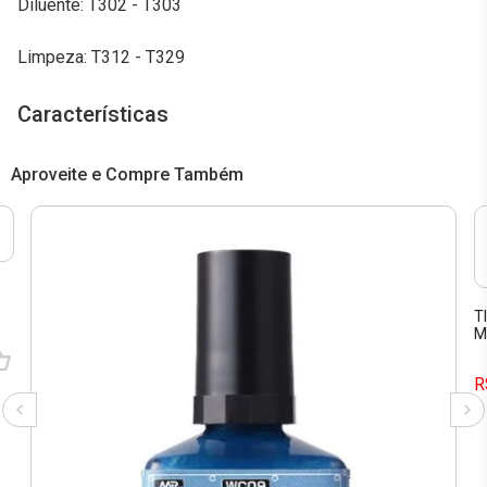
Diluente: T302 - T303
Limpeza: T312 - T329
Características
Aproveite e Compre Também
T
M
R