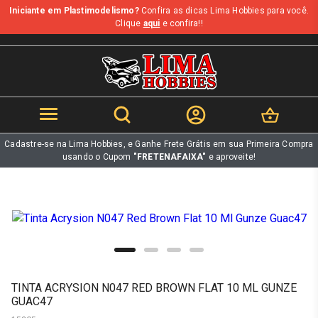
Iniciante em Plastimodelismo?
Confira as dicas Lima Hobbies para você.
b
Clique
aqui
e confira!!
Cadastre-se na Lima Hobbies, e Ganhe Frete Grátis em sua Primeira Compra
usando o Cupom
"FRETENAFAIXA"
e aproveite!
TINTA ACRYSION N047 RED BROWN FLAT 10 ML GUNZE
GUAC47