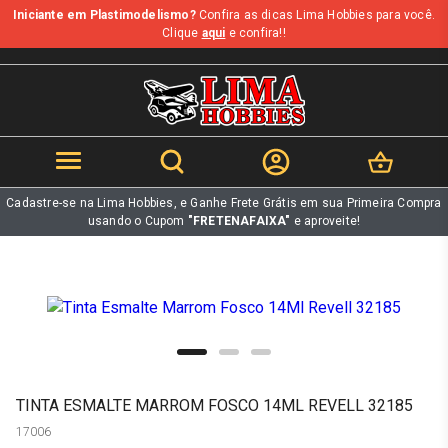
Iniciante em Plastimodelismo?
Confira as dicas Lima Hobbies para você.
b
Clique
aqui
e confira!!
Cadastre-se na Lima Hobbies, e Ganhe Frete Grátis em sua Primeira Compra
usando o Cupom
"FRETENAFAIXA"
e aproveite!
TINTA ESMALTE MARROM FOSCO 14ML REVELL 32185
17006