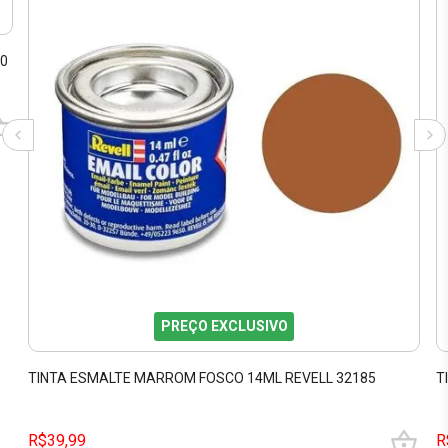
10
PREÇO EXCLUSIVO
TINTA ESMALTE MARROM FOSCO 14ML REVELL 32185
T
R$39,99
R