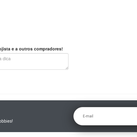
jista e a outros compradores!
E-mail
obbies!