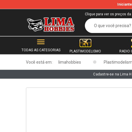
Inician
b
Clique para ver os preços da
TODAS AS CATEGORIAS
PLASTIMODELISMO
RADIO 
Você está em:
limahobbies
Plastimodelis
Cadastre-se na Lima H