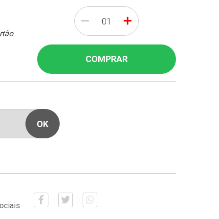
-
+
rtão
COMPRAR
ociais