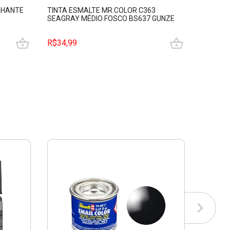
LHANTE
TINTA ESMALTE MR.COLOR C363
TINTA E
SEAGRAY MÉDIO FOSCO BS637 GUNZE
REVELL 
GUMRC363
R$34,99
R$39,9