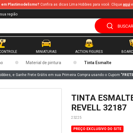
te em Plastimodelismo?
Confira as dicas Lima Hobbies para você. Clique
aqui
e
 sua região
CONTROLE
MINIATURAS
ACTION FIGURES
BOARD
mo
Material de pintura
Tinta Esmalte
obbies, e Ganhe Frete Grátis em sua Primeira Compra usando o Cupom
"FRET
TINTA ESMALT
REVELL 32187
23225
PREÇO EXCLUSIVO DO SITE