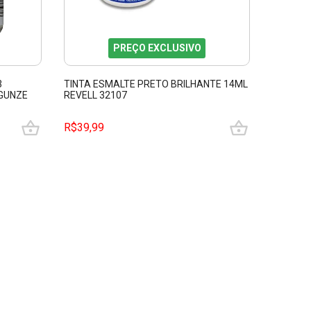
PREÇO EXCLUSIVO
3
TINTA ESMALTE PRETO BRILHANTE 14ML
TINTA E
GUNZE
REVELL 32107
14ML RE
R$39,99
R$39,9