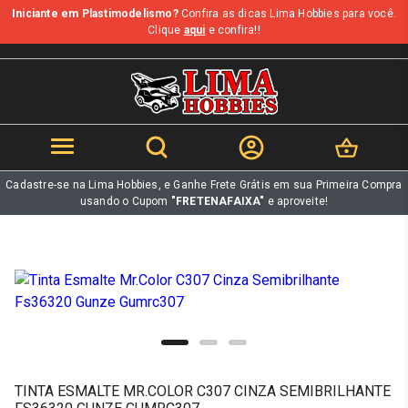
Iniciante em Plastimodelismo?
Confira as dicas Lima Hobbies para você.
b
Clique
aqui
e confira!!
Cadastre-se na Lima Hobbies, e Ganhe Frete Grátis em sua Primeira Compra
usando o Cupom
"FRETENAFAIXA"
e aproveite!
TINTA ESMALTE MR.COLOR C307 CINZA SEMIBRILHANTE