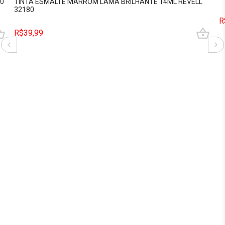
10
TINTA ESMALTE MARROM LAMA BRILHANTE 14ML REVELL
32180
R
R$39,99