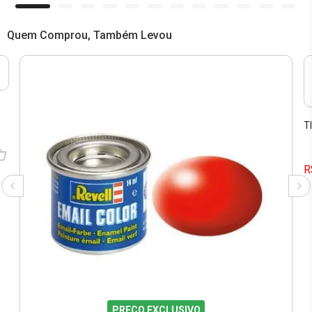
Quem Comprou, Também Levou
T
R
PREÇO EXCLUSIVO