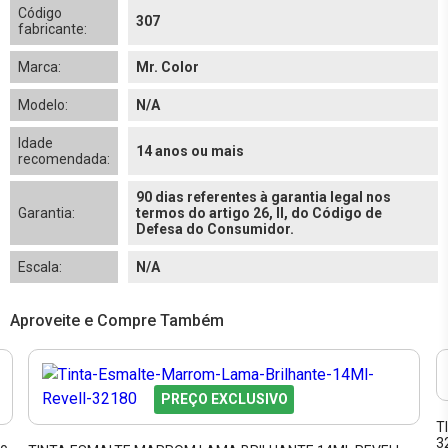
Código
307
fabricante:
Marca:
Mr. Color
Modelo:
N/A
Idade
14 anos ou mais
recomendada:
90 dias referentes à garantia legal nos
Garantia:
termos do artigo 26, II, do Código de
Defesa do Consumidor.
Escala:
N/A
Aproveite e Compre Também
PREÇO EXCLUSIVO
T
3