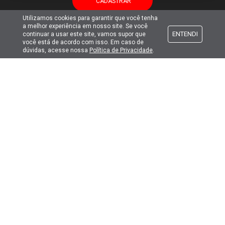
Utilizamos cookies para garantir que você tenha
a melhor experiência em nosso site. Se você
ENTENDI
continuar a usar este site, vamos supor que
você está de acordo com isso. Em caso de
Atendimento
dúvidas, acesse nossa
Política de Privacidade
.
Formas de pagamento
Formas de envio
Selos de segurança
Copyright © 2019. Todos Os Direitos Reservados.
Lima Hobbies Modelismo Eireli - EPP CNPJ: 00.149.281/0001-49