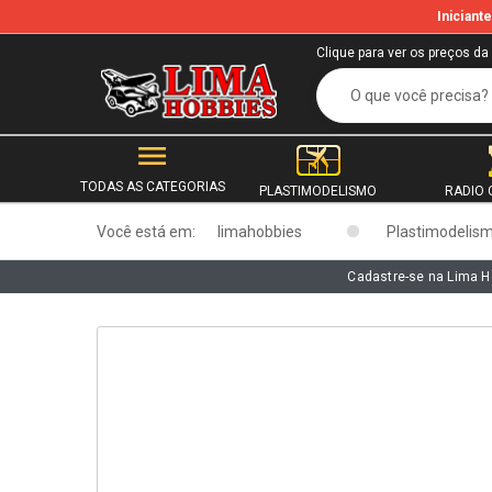
Inician
b
Clique para ver os preços da
TODAS AS CATEGORIAS
PLASTIMODELISMO
RADIO 
Você está em:
limahobbies
Plastimodelis
Cadastre-se na Lima H