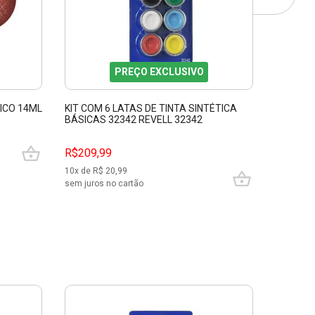
PREÇO EXCLUSIVO
ICO 14ML
KIT COM 6 LATAS DE TINTA SINTÉTICA
TINTA E
BÁSICAS 32342 REVELL 32342
14ML RE
R$209,99
R$39,9
10
x de R$
20,99
sem juros no cartão