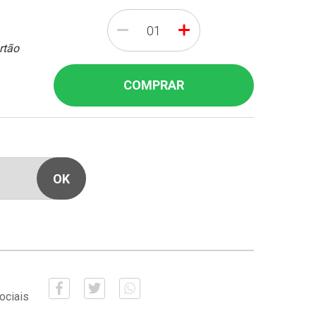
-
+
rtão
COMPRAR
ociais