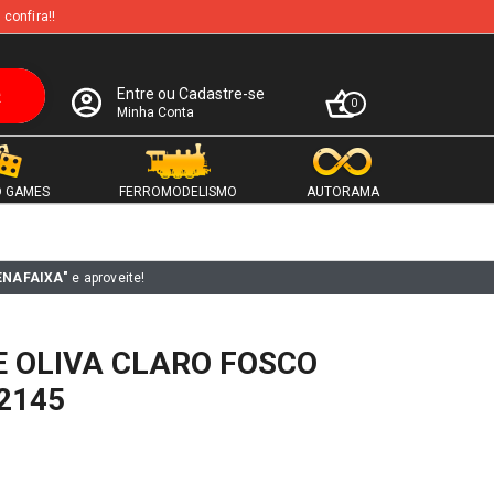
 confira!!
Entre ou Cadastre-se
0
Minha Conta
 GAMES
FERROMODELISMO
AUTORAMA
ENAFAIXA"
e aproveite!
 OLIVA CLARO FOSCO
2145