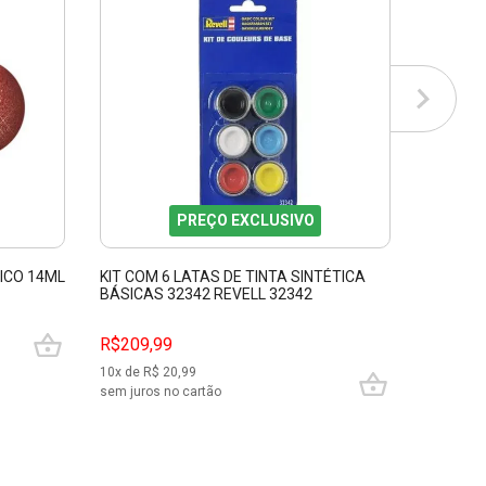
PREÇO EXCLUSIVO
ICO 14ML
KIT COM 6 LATAS DE TINTA SINTÉTICA
TINTA 
BÁSICAS 32342 REVELL 32342
SEDA RE
R$209,99
R$39,9
10
x de R$
20,99
sem juros no cartão