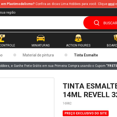
te em Plastimodelismo?
Confira as dicas Lima Hobbies para você. Clique
aqui
e
 sua região
CONTROLE
MINIATURAS
ACTION FIGURES
BOARD
mo
Material de pintura
Tinta Esmalte
obbies, e Ganhe Frete Grátis em sua Primeira Compra usando o Cupom
"FRET
TINTA ESMALTE
14ML REVELL 3
16982
PREÇO EXCLUSIVO DO SITE