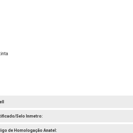
inta
ell
tificado/Selo Inmetro:
igo de Homologação Anatel: