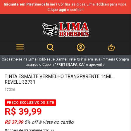
Iniciante em Plastimodelismo?
Confira as dicas Lima Hobbies para você.
b
Clique
aqui
e confira!!
Cadastre-se na Lima Hobbies, e Ganhe Frete Grátis em sua Primeira Compra
usando o Cupom
"FRETENAFAIXA"
e aproveite!
TINTA ESMALTE VERMELHO TRANSPARENTE 14ML
REVELL 32731
17036
PREÇO EXCLUSIVO DO SITE
R$ 39,99
R$ 37,99
5% off à vista no cartão
Opções de Parcelamento: