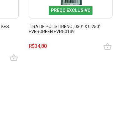
PREÇO EXCLUSIVO
 KES
TIRA DE POLISTIRENO ,030" X 0,250"
VARETA 
EVERGREEN EVRG0139
RETANG
EVERGR
R$34,80
R$34,8