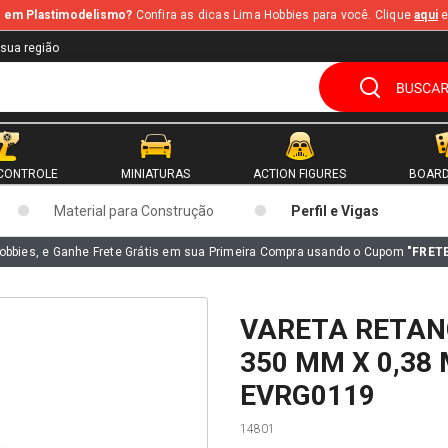
te em Plastimodelismo?
Confira as dicas Lima Hobbies para você. Clique
aqui
e
 sua região
CONTROLE
MINIATURAS
ACTION FIGURES
BOARD
Material para Construção
Perfil e Vigas
obbies, e Ganhe Frete Grátis em sua Primeira Compra usando o Cupom
"FRET
VARETA RETAN
350 MM X 0,38
EVRG0119
14801