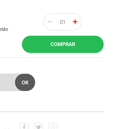
-
+
rtão
COMPRAR