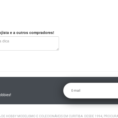
jista e a outros compradores!
E-mail
obbies!
A DE HOBBY MODELISMO E COLECIONÁVEIS EM CURITIBA. DESDE 1994, PROCU