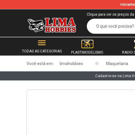
Inician
b
Clique para ver os preços da
TODAS AS CATEGORIAS
PLASTIMODELISMO
RADIO 
Você está em:
limahobbies
Maquetaria
Cadastre-se na Lima H