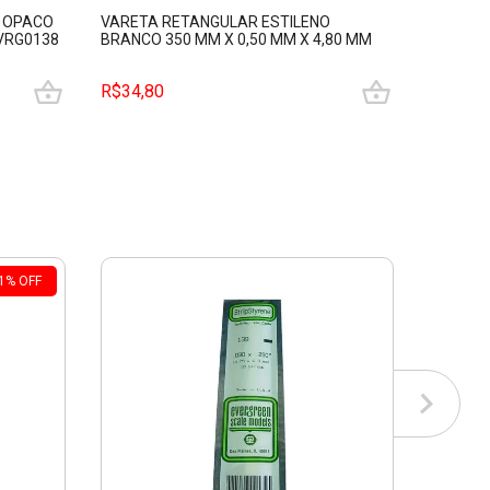
O OPACO
VARETA RETANGULAR ESTILENO
VARETA
EVRG0138
BRANCO 350 MM X 0,50 MM X 4,80 MM
BRANCO 
EVERGREEN EVRG0128
EVERGR
R$34,80
R$34,8
1
%
OFF