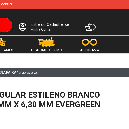
 confira!!
Entre ou Cadastre-se
0
Minha Conta
 GAMES
FERROMODELISMO
AUTORAMA
ENAFAIXA"
e aproveite!
GULAR ESTILENO BRANCO
 MM X 6,30 MM EVERGREEN