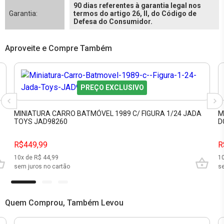
90 dias referentes à garantia legal nos
Garantia:
termos do artigo 26, II, do Código de
Defesa do Consumidor.
Aproveite e Compre Também
PREÇO EXCLUSIVO
MINIATURA CARRO BATMÓVEL 1989 C/ FIGURA 1/24 JADA
M
TOYS JAD98260
D
R$449,99
R
10
x de R$
44,99
1
sem juros no cartão
se
Quem Comprou, Também Levou