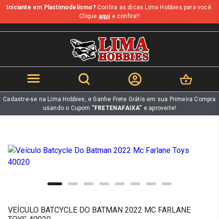
Iniciante em Plastimodelismo?
Confira as dicas Lima Hobbies para você.
b
Clique
aqui
e confira!!
Cadastre-se na Lima Hobbies, e Ganhe Frete Grátis em sua Primeira Compra
usando o Cupom
"FRETENAFAIXA"
e aproveite!
VEÍCULO BATCYCLE DO BATMAN 2022 MC FARLANE