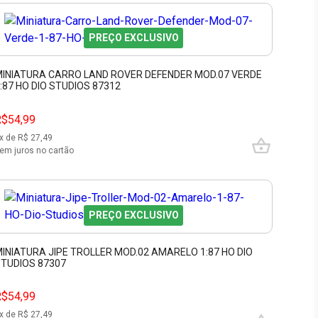
PREÇO EXCLUSIVO
INIATURA CARRO LAND ROVER DEFENDER MOD.07 VERDE
:87 HO DIO STUDIOS 87312
R$54,99
x de R$
27,49
em juros no cartão
PREÇO EXCLUSIVO
INIATURA JIPE TROLLER MOD.02 AMARELO 1:87 HO DIO
TUDIOS 87307
R$54,99
x de R$
27,49