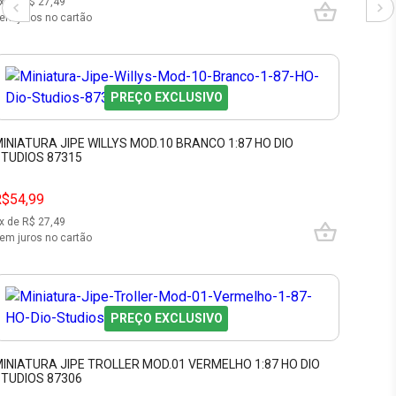
x de R$
27,49
em juros no cartão
PREÇO EXCLUSIVO
INIATURA JIPE WILLYS MOD.10 BRANCO 1:87 HO DIO
TUDIOS 87315
R$54,99
x de R$
27,49
em juros no cartão
PREÇO EXCLUSIVO
INIATURA JIPE TROLLER MOD.01 VERMELHO 1:87 HO DIO
TUDIOS 87306