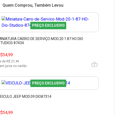
Quem Comprou, Também Levou
PREÇO EXCLUSIVO
INIATURA CARRO DE SERVIÇO MOD.20 1:87 HO DIO
TUDIOS 87434
R$54,99
x de R$
27,49
em juros no cartão
PREÇO EXCLUSIVO
EICULO JEEP MOD.09 DIO87314
R$54,99