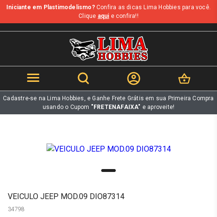
Iniciante em Plastimodelismo?
Confira as dicas Lima Hobbies para você.
b
Clique
aqui
e confira!!
Cadastre-se na Lima Hobbies, e Ganhe Frete Grátis em sua Primeira Compra
usando o Cupom
"FRETENAFAIXA"
e aproveite!
VEICULO JEEP MOD.09 DIO87314
34798