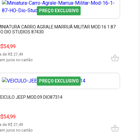
PREÇO EXCLUSIVO
INIATURA CARRO AGRALE MARRUÁ MILITAR MOD.16 1:87
O DIO STUDIOS 87430
R$54,99
x de R$
27,49
em juros no cartão
PREÇO EXCLUSIVO
EICULO JEEP MOD.09 DIO87314
R$54,99
x de R$
27,49
em juros no cartão