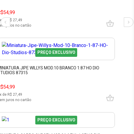
R$54,99
x de R$
27,49
em juros no cartão
PREÇO EXCLUSIVO
INIATURA JIPE WILLYS MOD.10 BRANCO 1:87 HO DIO
TUDIOS 87315
R$54,99
x de R$
27,49
em juros no cartão
PREÇO EXCLUSIVO