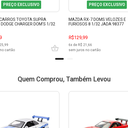
PREÇO EXCLUSIVO
PREÇO EXCLUSIVO
2 CARROS TOYOTA SUPRA
MAZDA RX-7 DOMS VELOZES E
E DODGE CHARGER DOM’S 1/32
FURIOSOS 8 1/32 JADA 98377
 E FURIOSOS JADA 31981
9
R$129,99
25,99
6
x de R$
21,66
no cartão
sem juros no cartão
Quem Comprou, Também Levou