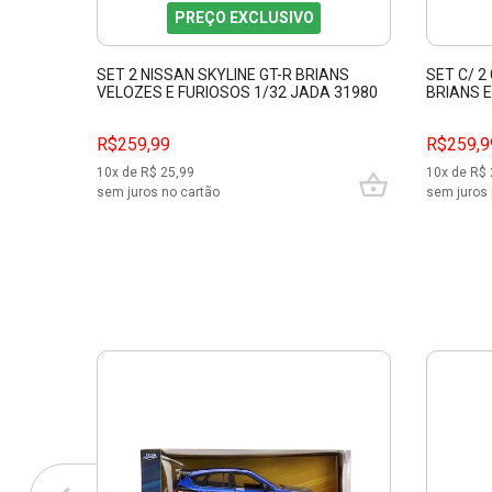
PREÇO EXCLUSIVO
SET 2 NISSAN SKYLINE GT-R BRIANS
SET C/ 
VELOZES E FURIOSOS 1/32 JADA 31980
BRIANS 
VELOZES
R$259,99
R$259,9
10
x de R$
25,99
10
x de R$
sem juros no cartão
sem juros 