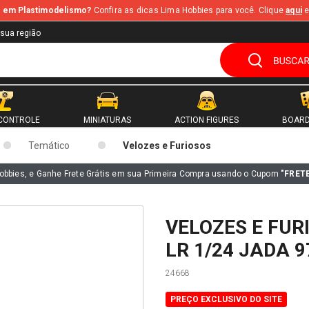
te em Plastimodelismo?
Confira as dicas Lima Hobbies para você. Clique
aqui
e
 sua região
CONTROLE
MINIATURAS
ACTION FIGURES
BOARD
Temático
Velozes e Furiosos
obbies, e Ganhe Frete Grátis em sua Primeira Compra usando o Cupom
"FRET
VELOZES E FUR
LR 1/24 JADA 9
24668
PREÇO EXCLUSIVO DO SITE