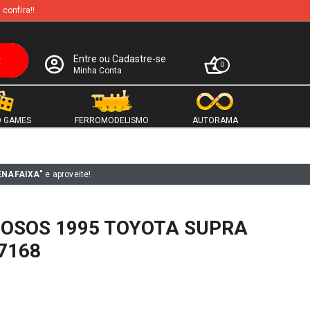
 confira!!
Entre ou Cadastre-se
0
Minha Conta
 GAMES
FERROMODELISMO
AUTORAMA
ENAFAIXA"
e aproveite!
IOSOS 1995 TOYOTA SUPRA
7168