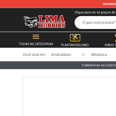
Inician
b
Clique para ver os preços da
TODAS AS CATEGORIAS
PLASTIMODELISMO
RADIO 
Você está em:
limahobbies
Miniatura
Cadastre-se na Lima H