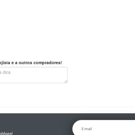
jista e a outros compradores!
E-mail
obbies!