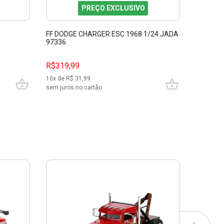
PREÇO EXCLUSIVO
FF DODGE CHARGER ESC 1968 1/24 JADA
SUBARU 
97336
JADA J
R$319,99
R$389,
10
x de R$
31,99
10
x de R$
sem juros no cartão
sem juros