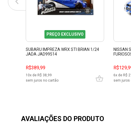
PREÇO EXCLUSIVO
SUBARU IMPREZA WRX STI BRIAN 1/24
NISSAN S
JADA JAD99514
FURIOSO
R$389,99
R$129,9
10
x de R$
38,99
6
x de R$
2
sem juros no cartão
sem juros 
AVALIAÇÕES DO PRODUTO