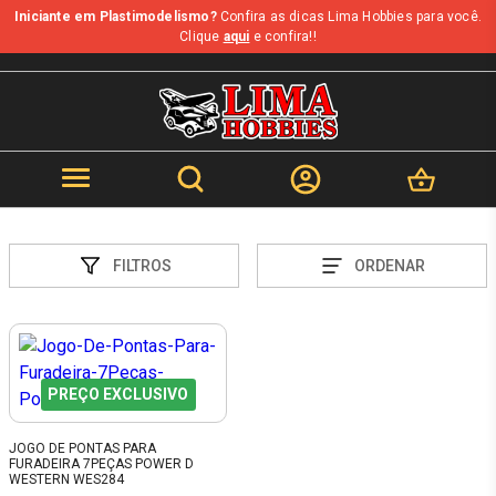
Iniciante em Plastimodelismo?
Confira as dicas Lima Hobbies para você.
Clique
aqui
e confira!!
FILTROS
ORDENAR
PREÇO EXCLUSIVO
JOGO DE PONTAS PARA
FURADEIRA 7PEÇAS POWER D
WESTERN WES284