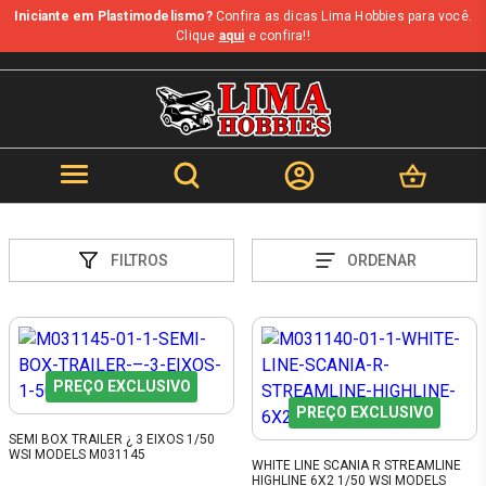
Iniciante em Plastimodelismo?
Confira as dicas Lima Hobbies para você.
Clique
aqui
e confira!!
FILTROS
ORDENAR
PREÇO EXCLUSIVO
PREÇO EXCLUSIVO
SEMI BOX TRAILER ¿ 3 EIXOS 1/50
WSI MODELS M031145
WHITE LINE SCANIA R STREAMLINE
HIGHLINE 6X2 1/50 WSI MODELS