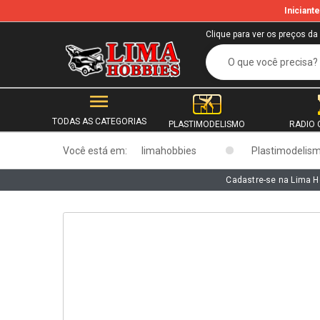
Inician
b
Clique para ver os preços da
TODAS AS CATEGORIAS
PLASTIMODELISMO
RADIO 
Você está em:
limahobbies
Plastimodelis
Cadastre-se na Lima H