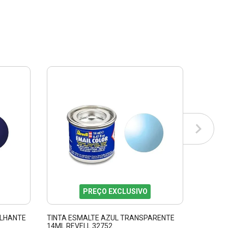
PREÇO EXCLUSIVO
ILHANTE
TINTA ESMALTE AZUL TRANSPARENTE
TINTA 
14ML REVELL 32752
REVELL 