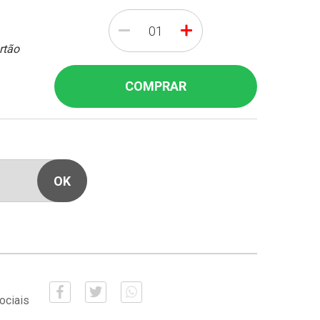
-
+
rtão
COMPRAR
ociais