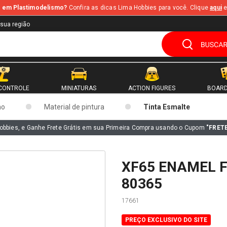
te em Plastimodelismo?
Confira as dicas Lima Hobbies para você. Clique
aqui
e
 sua região
CONTROLE
MINIATURAS
ACTION FIGURES
BOARD
mo
Material de pintura
Tinta Esmalte
obbies, e Ganhe Frete Grátis em sua Primeira Compra usando o Cupom
"FRET
XF65 ENAMEL F
80365
17661
PREÇO EXCLUSIVO DO SITE