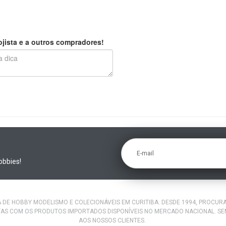
jista e a outros compradores!
E-mail
obbies!
A DE HOBBY MODELISMO E COLECIONÁVEIS EM CURITIBA. DESDE 1994, PROCU
AS COM OS PRODUTOS IMPORTADOS DISPONÍVEIS NO MERCADO NACIONAL. S
AOS NOSSOS CLIENTES.