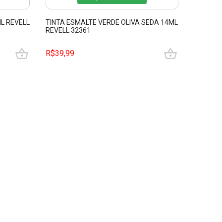
L REVELL
TINTA ESMALTE VERDE OLIVA SEDA 14ML
TINTA E
REVELL 32361
TAMIYA 
R$39,99
R$64,9
3
x de R$
sem juros