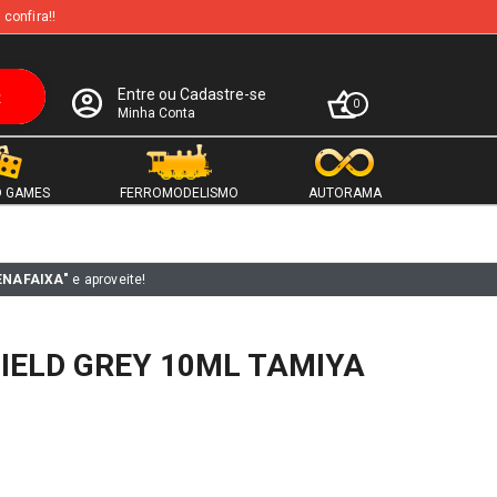
 confira!!
Entre ou Cadastre-se
0
Minha Conta
 GAMES
FERROMODELISMO
AUTORAMA
ENAFAIXA"
e aproveite!
IELD GREY 10ML TAMIYA