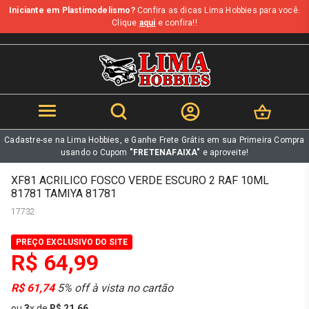
Iniciante em Plastimodelismo?
Confira as dicas Lima Hobbies para você.
b
Clique
aqui
e confira!!
Cadastre-se na Lima Hobbies, e Ganhe Frete Grátis em sua Primeira Compra
usando o Cupom
"FRETENAFAIXA"
e aproveite!
XF81 ACRILICO FOSCO VERDE ESCURO 2 RAF 10ML
81781 TAMIYA 81781
17732
PREÇO EXCLUSIVO DO SITE
R$ 64,99
R$ 61,74
5% off à vista no cartão
ou
3
x
de
R$ 21,66