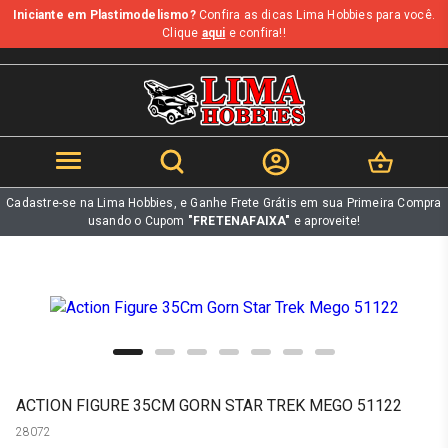
Iniciante em Plastimodelismo?
Confira as dicas Lima Hobbies para você.
b
Clique
aqui
e confira!!
Cadastre-se na Lima Hobbies, e Ganhe Frete Grátis em sua Primeira Compra
usando o Cupom
"FRETENAFAIXA"
e aproveite!
ACTION FIGURE 35CM GORN STAR TREK MEGO 51122
28072