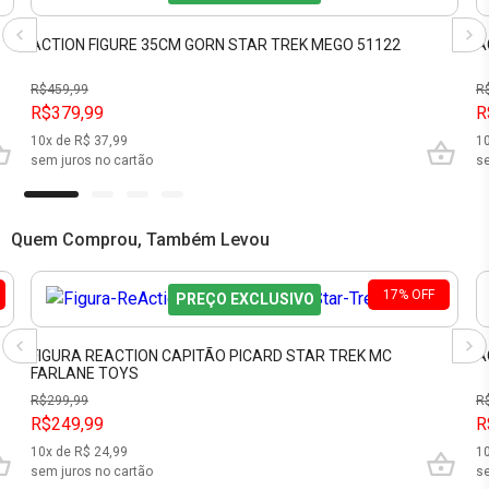
ACTION FIGURE 35CM GORN STAR TREK MEGO 51122
A
R$
459,99
R
R$379,99
R
10
x de R$
37,99
1
sem juros no cartão
se
Quem Comprou, Também Levou
17
%
OFF
PREÇO EXCLUSIVO
FIGURA REACTION CAPITÃO PICARD STAR TREK MC
A
FARLANE TOYS
R$
299,99
R
R$249,99
R
10
x de R$
24,99
1
sem juros no cartão
se