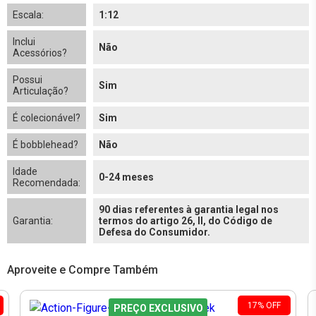
Escala:
1:12
Inclui
Não
Acessórios?
Possui
Sim
Articulação?
É colecionável?
Sim
É bobblehead?
Não
Idade
0-24 meses
Recomendada:
90 dias referentes à garantia legal nos
Garantia:
termos do artigo 26, II, do Código de
Defesa do Consumidor.
Aproveite e Compre Também
17
%
OFF
PREÇO EXCLUSIVO