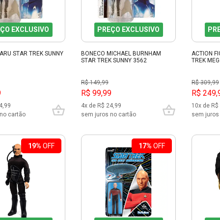
ÇO EXCLUSIVO
PREÇO EXCLUSIVO
PR
ARU STAR TREK SUNNY
BONECO MICHAEL BURNHAM
ACTION F
STAR TREK SUNNY 3562
TREK MEG
R$ 149,99
R$ 309,99
9
R$ 99,99
R$ 249,
4,99
4x de R$ 24,99
10x de R$
no cartão
sem juros no cartão
sem juros
19%
OFF
17%
OFF