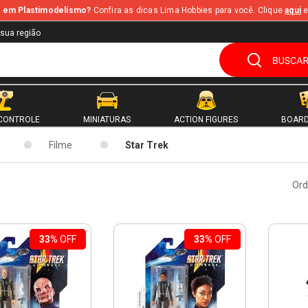
te em Plastimodelismo?
Confira as dicas Lima Hobbies para você. Clique
aqui
e
 sua região
CONTROLE
MINIATURAS
ACTION FIGURES
BOARD
Filme
Star Trek
Ord
33%
OFF
33%
OFF