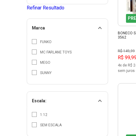
Refinar Resultado
PRE
Marca
BONECO S
3562
FUNKO
R$ 149,99
MC FARLANE TOYS
R$ 99,9
MEGO
4x de R$ 2
sem juros 
SUNNY
Escala:
1:12
SEM ESCALA