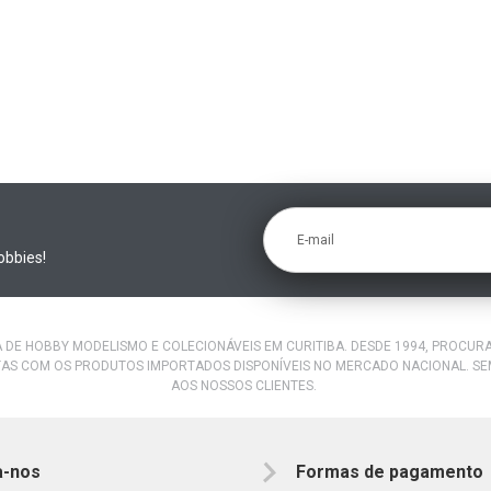
E-mail
obbies!
A DE HOBBY MODELISMO E COLECIONÁVEIS EM CURITIBA. DESDE 1994, PROCU
AS COM OS PRODUTOS IMPORTADOS DISPONÍVEIS NO MERCADO NACIONAL. S
AOS NOSSOS CLIENTES.
a-nos
Formas de pagamento