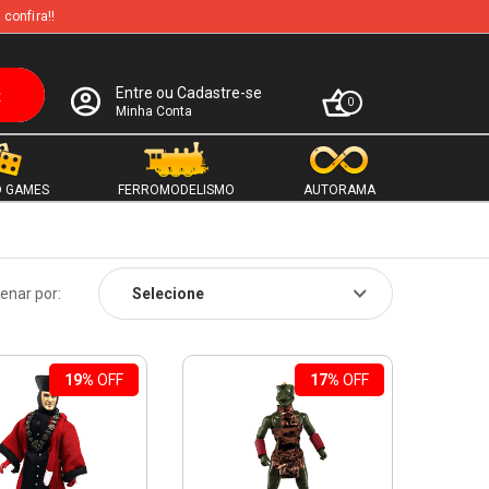
 confira!!
Entre ou Cadastre-se
0
Minha Conta
 GAMES
FERROMODELISMO
AUTORAMA
enar por:
19%
OFF
17%
OFF