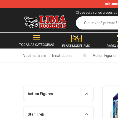
Inician
Clique para ver os preços da
TODAS AS CATEGORIAS
PLASTIMODELISMO
RADIO 
Você está em:
limahobbies
Action Figures
Action Figures
Star Trek